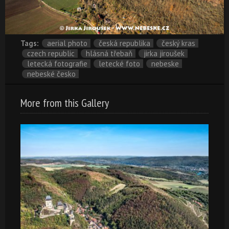
Tags:
aerial photo
česká republika
český kras
czech republic
hlásná třebaň
jirka jiroušek
letecká fotografie
letecké foto
nebeske
nebeské česko
More from this Gallery