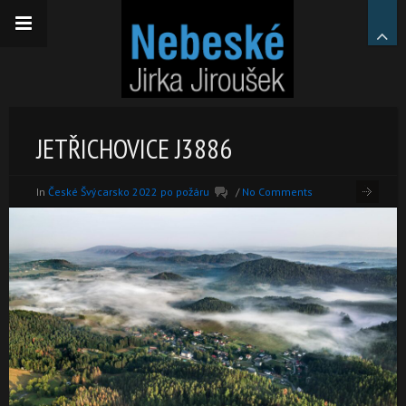
JETŘICHOVICE J3886
In
České Švýcarsko 2022 po požáru
/
No Comments