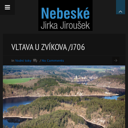
VLTAVA U ZVÍKOVA /J706
In
Vodní toky
/
No Comments