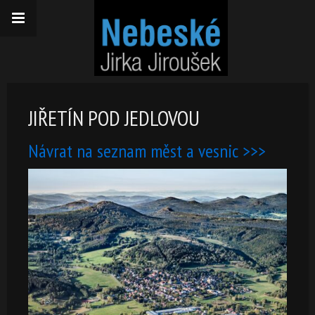
JIŘETÍN POD JEDLOVOU
Návrat na seznam měst a vesnic >>>