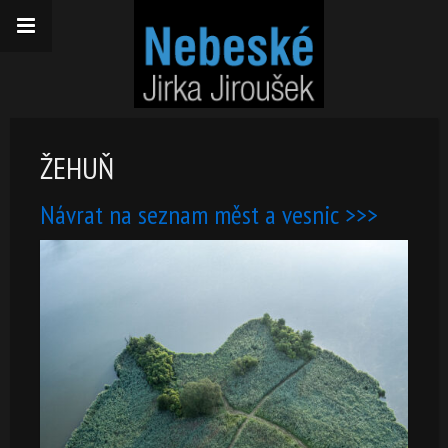
ŽEHUŇ
Návrat na seznam měst a vesnic >>>