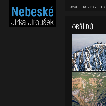
ÚVOD
NOVINKY
FO
OBŘÍ DŮL