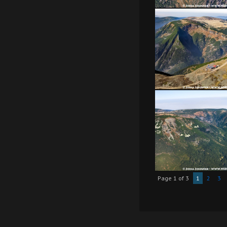
Page 1 of 3
1
2
3