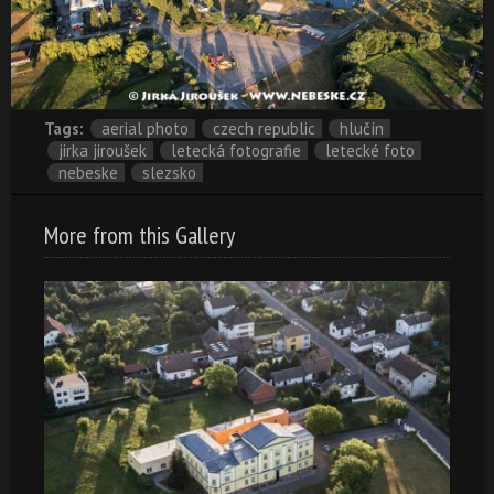
Tags:
aerial photo
czech republic
hlučín
jirka jiroušek
letecká fotografie
letecké foto
nebeske
slezsko
More from this Gallery