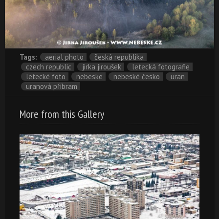
Tags:
aerial photo
česká republika
czech republic
jirka jiroušek
letecká fotografie
letecké foto
nebeske
nebeské česko
uran
uranová příbram
More from this Gallery