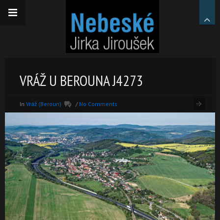
VRÁŽ U BEROUNA J4273
In
Vráž (Beroun)
/
No Comments