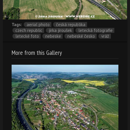
Tags:
aerial photo
česká republika
czech republic
jirka jiroušek
letecká fotografie
letecké foto
nebeske
nebeské česko
vráž
More from this Gallery